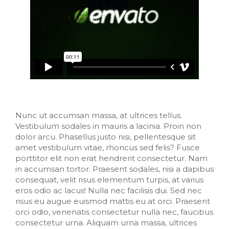
Nunc ut accumsan massa, at ultrices tellus.
Vestibulum sodales in mauris a lacinia. Proin non
dolor arcu. Phasellus justo nisi, pellentesque sit
amet vestibulum vitae, rhoncus sed felis? Fusce
porttitor elit non erat hendrerit consectetur. Nam
in accumsan tortor. Praesent sodales, nisi a dapibus
consequat, velit risus elementum turpis, at varius
eros odio ac lacus! Nulla nec facilisis dui. Sed nec
risus eu augue euismod mattis eu at orci. Praesent
orci odio, venenatis consectetur nulla nec, faucibus
consectetur urna. Aliquam urna massa, ultrices