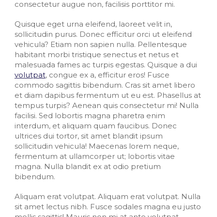
consectetur augue non, facilisis porttitor mi.
Quisque eget urna eleifend, laoreet velit in,
sollicitudin purus. Donec efficitur orci ut eleifend
vehicula? Etiam non sapien nulla. Pellentesque
habitant morbi tristique senectus et netus et
malesuada fames ac turpis egestas. Quisque a dui
volutpat
, congue ex a, efficitur eros! Fusce
commodo sagittis bibendum. Cras sit amet libero
et diam dapibus fermentum ut eu est. Phasellus at
tempus turpis? Aenean quis consectetur mi! Nulla
facilisi. Sed lobortis magna pharetra enim
interdum, et aliquam quam faucibus. Donec
ultrices dui tortor, sit amet blandit ipsum
sollicitudin vehicula! Maecenas lorem neque,
fermentum at ullamcorper ut; lobortis vitae
magna. Nulla blandit ex at odio pretium
bibendum.
Aliquam erat volutpat. Aliquam erat volutpat. Nulla
sit amet lectus nibh. Fusce sodales magna eu justo
mollis sagittis! Mauris non mi at ante volutpat